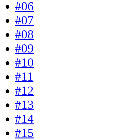
#06
#07
#08
#09
#10
#11
#12
#13
#14
#15