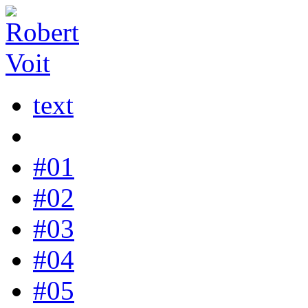
text
#01
#02
#03
#04
#05