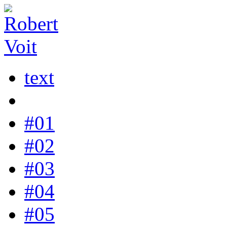
text
#01
#02
#03
#04
#05