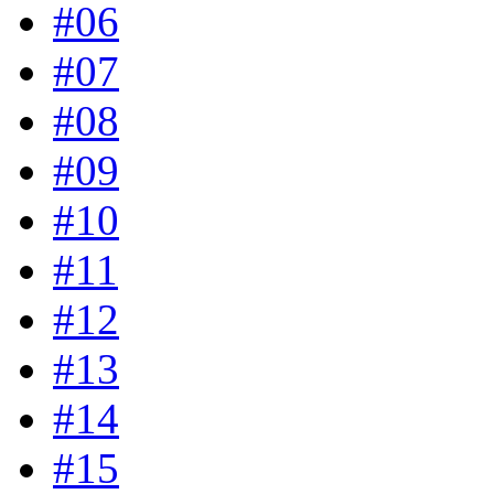
#06
#07
#08
#09
#10
#11
#12
#13
#14
#15