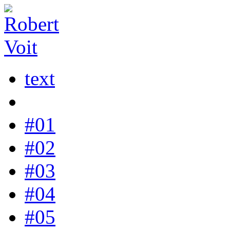
text
#01
#02
#03
#04
#05