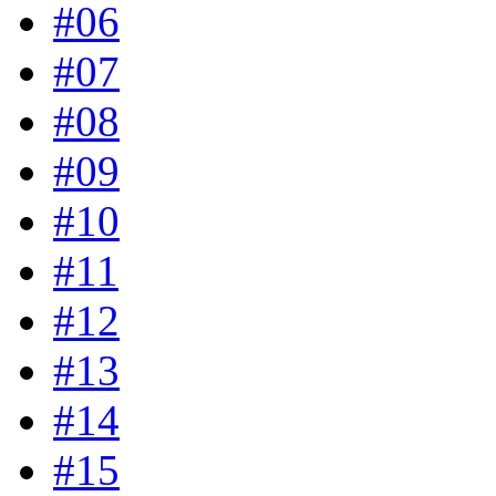
#06
#07
#08
#09
#10
#11
#12
#13
#14
#15