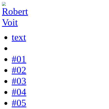
text
#01
#02
#03
#04
#05