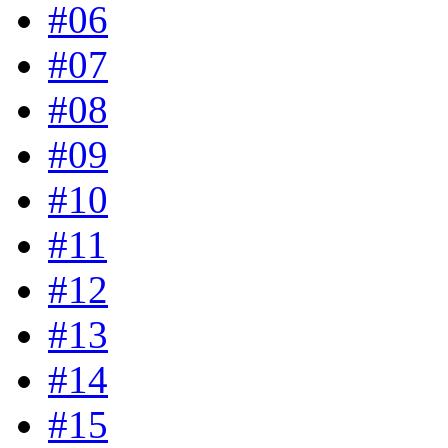
#06
#07
#08
#09
#10
#11
#12
#13
#14
#15