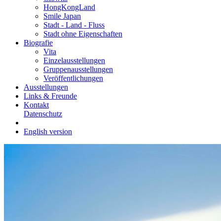
HongKongLand
Smile Japan
Stadt - Land - Fluss
Stadt ohne Eigenschaften
Biografie
Vita
Einzelausstellungen
Gruppenausstellungen
Veröffentlichungen
Ausstellungen
Links & Freunde
Kontakt
Datenschutz
English version