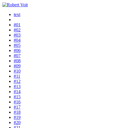
text
#01
#02
#03
#04
#05
#06
#07
#08
#09
#10
#11
#12
#13
#14
#15
#16
#17
#18
#19
#20
#21