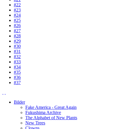
#22
#23
#24
#25
#26
#27
#28
#29
#30
#31
#32
#33
#34
#35
#36
#37
Bilder
Fake America - Great Again
Fukushima Archive
The Alphabet of New Plants
New Trees
Clowns