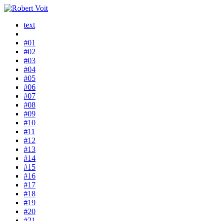
text
#01
#02
#03
#04
#05
#06
#07
#08
#09
#10
#11
#12
#13
#14
#15
#16
#17
#18
#19
#20
#21