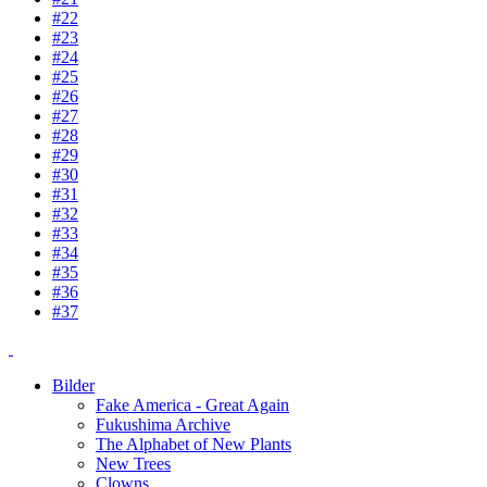
#22
#23
#24
#25
#26
#27
#28
#29
#30
#31
#32
#33
#34
#35
#36
#37
Bilder
Fake America - Great Again
Fukushima Archive
The Alphabet of New Plants
New Trees
Clowns