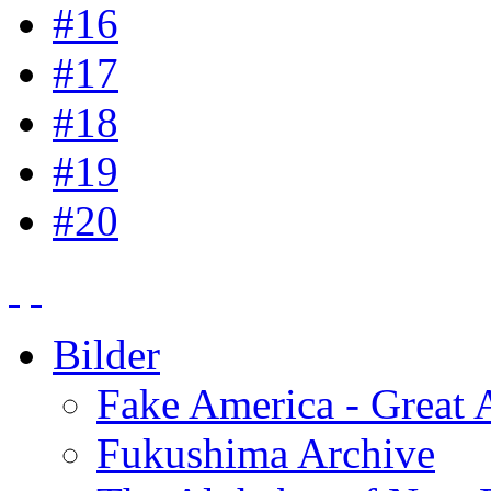
#16
#17
#18
#19
#20
Bilder
Fake America - Great 
Fukushima Archive