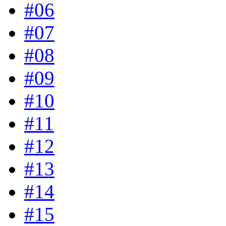
#06
#07
#08
#09
#10
#11
#12
#13
#14
#15