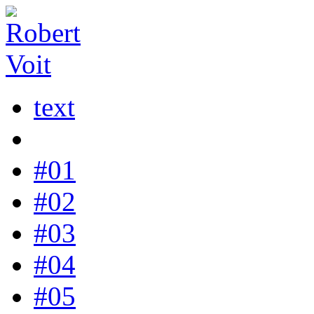
text
#01
#02
#03
#04
#05