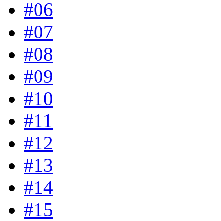
#06
#07
#08
#09
#10
#11
#12
#13
#14
#15