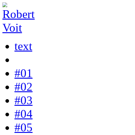
text
#01
#02
#03
#04
#05