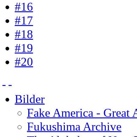
#16
#17
#18
#19
#20
Bilder
Fake America - Great 
Fukushima Archive