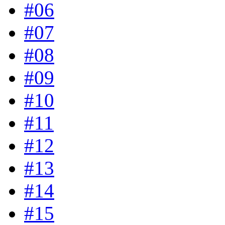
#06
#07
#08
#09
#10
#11
#12
#13
#14
#15