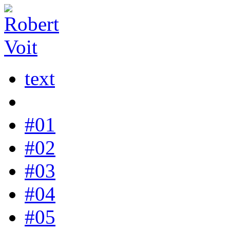
text
#01
#02
#03
#04
#05