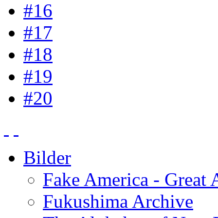
#16
#17
#18
#19
#20
Bilder
Fake America - Great 
Fukushima Archive