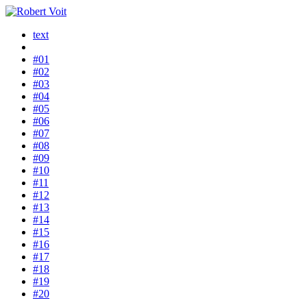
text
#01
#02
#03
#04
#05
#06
#07
#08
#09
#10
#11
#12
#13
#14
#15
#16
#17
#18
#19
#20