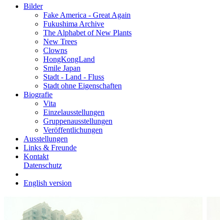
Bilder
Fake America - Great Again
Fukushima Archive
The Alphabet of New Plants
New Trees
Clowns
HongKongLand
Smile Japan
Stadt - Land - Fluss
Stadt ohne Eigenschaften
Biografie
Vita
Einzelausstellungen
Gruppenausstellungen
Veröffentlichungen
Ausstellungen
Links & Freunde
Kontakt
Datenschutz
English version