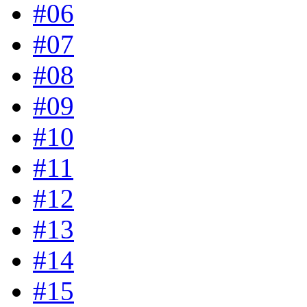
#06
#07
#08
#09
#10
#11
#12
#13
#14
#15