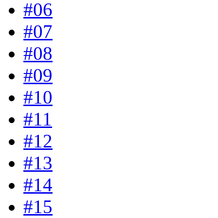
#06
#07
#08
#09
#10
#11
#12
#13
#14
#15