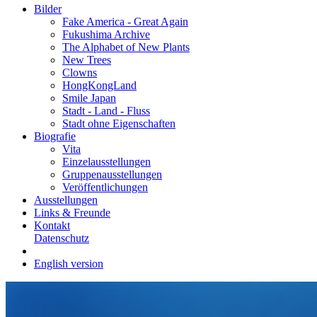
Bilder
Fake America - Great Again
Fukushima Archive
The Alphabet of New Plants
New Trees
Clowns
HongKongLand
Smile Japan
Stadt - Land - Fluss
Stadt ohne Eigenschaften
Biografie
Vita
Einzelausstellungen
Gruppenausstellungen
Veröffentlichungen
Ausstellungen
Links & Freunde
Kontakt
Datenschutz
English version