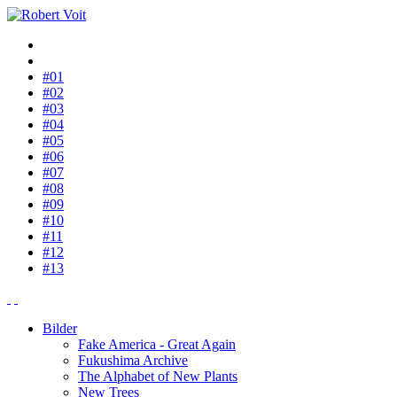
#01
#02
#03
#04
#05
#06
#07
#08
#09
#10
#11
#12
#13
Bilder
Fake America - Great Again
Fukushima Archive
The Alphabet of New Plants
New Trees