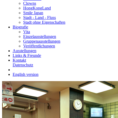
Clowns
HongKongLand
Smile Japan
Stadt - Land - Fluss
Stadt ohne Eigenschaften
Biografie
Vita
Einzelausstellungen
Gruppenausstellungen
Veröffentlichungen
Ausstellungen
Links & Freunde
Kontakt
Datenschutz
English version