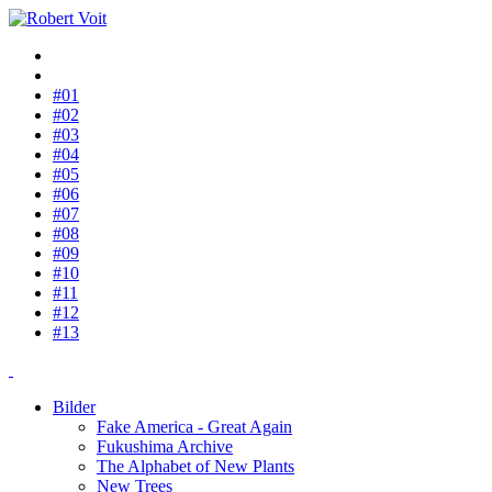
#01
#02
#03
#04
#05
#06
#07
#08
#09
#10
#11
#12
#13
Bilder
Fake America - Great Again
Fukushima Archive
The Alphabet of New Plants
New Trees