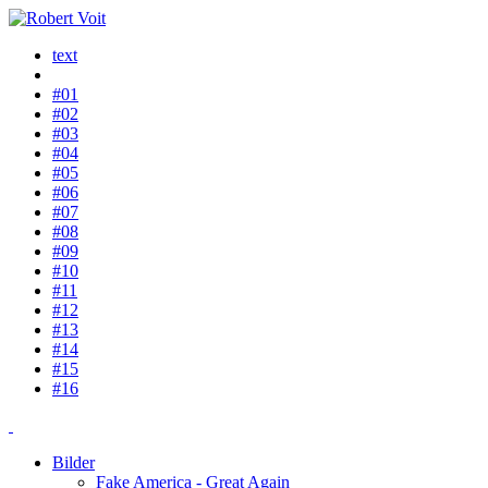
text
#01
#02
#03
#04
#05
#06
#07
#08
#09
#10
#11
#12
#13
#14
#15
#16
Bilder
Fake America - Great Again