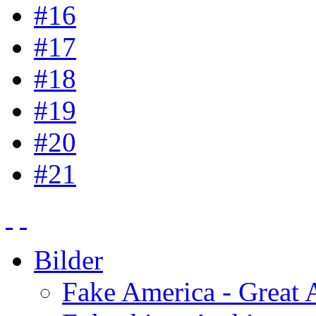
#16
#17
#18
#19
#20
#21
Bilder
Fake America - Great 