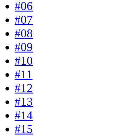
#06
#07
#08
#09
#10
#11
#12
#13
#14
#15