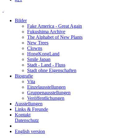
Bilder
Fake America - Great Again
Fukushima Archive
The Alphabet of New Plants
New Trees
Clowns
HongKongLand
Smile Japan
Stadt - Land - Fluss
Stadt ohne Eigenschaften
Biografie
Vita
Einzelausstellungen
Gruppenausstellungen
Veröffentlichungen
Ausstellungen
Links & Freunde
Kontakt
Datenschutz
English version